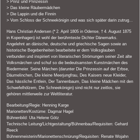
> Prinz und Prinzessin
> Das kleine Räubermädchen
> Die Lappin und die Finnin
> Vom Schloss der Schneekönigin und was sich später darin zutrug...
Hans Christian Andersen (* 2. April 1805 in Odense, † 4. August 1875
in Kopenhagen) ist wohl der berühmteste Dichter Dänemarks.
Angelehnt an dänische, deutsche und griechische Sagen sowie an
historische Begebenheiten bearbeitete er dem Volksglauben
verbunden und inspiriert von literarischen Strömungen seiner Zeit alte
Volksmärchen und schuf so die bedeutsamsten Kunstmärchen des
Biedermeier. Seine Märchen (darunter Die Prinzessin auf der Erbse,
Däumelinchen, Die kleine Meerjungfrau, Des Kaisers neue Kleider,
Das hässliche Entlein, Der Tannenbaum, Das kleine Mädchen mit den
Schwefelhölzern, Die Schneekönigin) sind nicht nur zeitlos, sie
gehören mittlerweile zur Weltliteratur.
Bearbeitung/Regie: Henning Karge
Marionetten/Kostüme: Dagmar Hagel
Bühnenbild: Uta Helene Götz
Technische Leitung/Lichtgestaltung/Bühnenbau/Requisiten: Gehard
Reeck
Bühnenmeisterin/Marionettenschnürung/Requisiten: Renate Wojahn